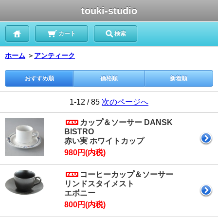
touki-studio
カート
検索
ホーム
＞
アンティーク
おすすめ順
価格順
新着順
1-12 / 85
次のページへ
カップ＆ソーサー DANSK
BISTRO
赤い実 ホワイトカップ
980円(内税)
コーヒーカップ＆ソーサー
リンドスタイメスト
エボニー
800円(内税)