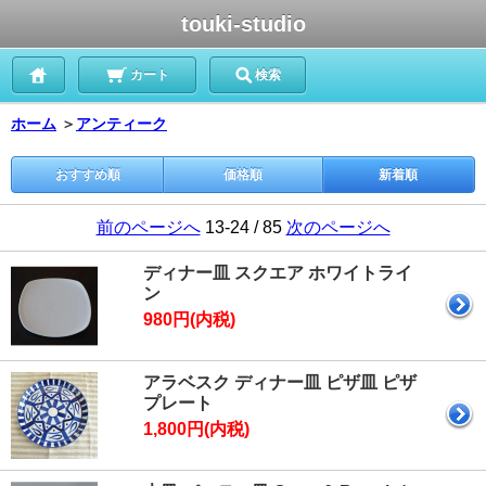
touki-studio
カート
検索
ホーム
＞
アンティーク
おすすめ順
価格順
新着順
前のページへ
13-24 / 85
次のページへ
ディナー皿 スクエア ホワイトライ
ン
980円(内税)
アラベスク ディナー皿 ピザ皿 ピザ
プレート
1,800円(内税)