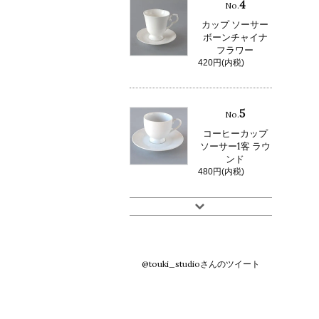
4
No.
カップ ソーサー
ボーンチャイナ
フラワー
420円(内税)
5
No.
コーヒーカップ
ソーサー1客 ラウ
ンド
480円(内税)
@touki_studioさんのツイート