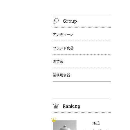
Group
アンティーク
ブランド食器
陶芸家
業務用食器
Ranking
1
No.