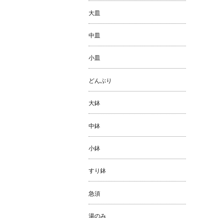
大皿
中皿
小皿
どんぶり
大鉢
中鉢
小鉢
すり鉢
急須
湯のみ