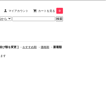
マイアカウント
カートを見る
0
 並び順を変更 ]
-
おすすめ順
-
価格順
-
新着順
います