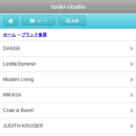
touki-studio
カート
検索
ホーム
＞
ブランド食器
DANSK
Lindt&Stymesit
Modern Living
MIKASA
Crate & Barrel
JUDITH KRUGER