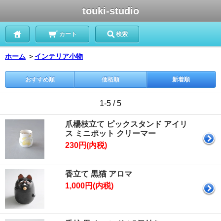
touki-studio
カート
検索
ホーム
＞
インテリア小物
おすすめ順
価格順
新着順
1-5 / 5
爪楊枝立て ピックスタンド アイリ
ス ミニポット クリーマー
230円(内税)
香立て 黒猫 アロマ
1,000円(内税)