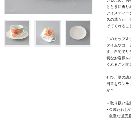
いるため、お
とときに香り
アイスティー
スの花々が、
げてくれるこ
このカップ＆
タイムやコー
す。自宅でリ
切なお客様を
くれること間
ぜひ、夏の訪
日常をワンラ
か？
＜取り扱い注
- 金属たわ
- 急激な温度