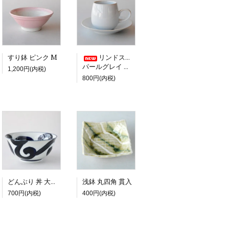
すり鉢 ピンク M
リンドスタイメスト
パールグレイ コーヒーカップ＆ソーサー
1,200円(内税)
800円(内税)
浅鉢 丸四角 貫入
どんぶり 丼 大鉢 太唐草
700円(内税)
400円(内税)