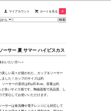
マイアカウント
カートを見る
0
ソーサー 夏 サマー ハイビスカス
味わいたい方へ＞
の美しい花々が描かれた、カップ＆ソーサー
しました！カップのサイズは約
8cm、ソーサーの直径は約φ15.8cm、容量は約
ちょうど良いサイズ感です。陶磁器製で高品質、し
ので安心してお使いいただけます。
ソーサーは食洗機や電子レンジにも対応して