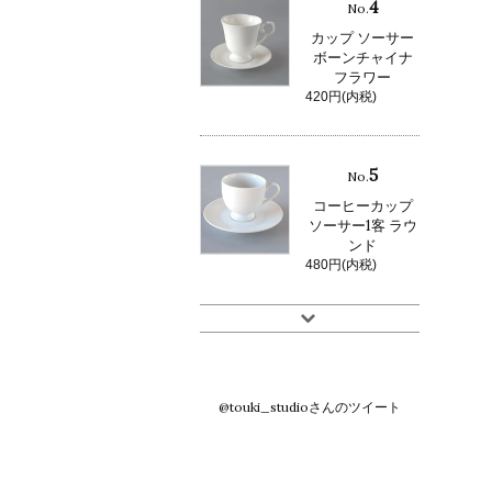
4
No.
カップ ソーサー
ボーンチャイナ
フラワー
420円(内税)
5
No.
コーヒーカップ
ソーサー1客 ラウ
ンド
480円(内税)
@touki_studioさんのツイート