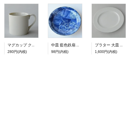
マグカップ クラシックホワイト
中皿 藍色鉄扇 クレマチス
プラター 大皿 ホワイトライン
280円(内税)
98円(内税)
1,600円(内税)