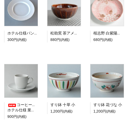
ホテル仕様パン皿 18cm
松助窯 茶アメ釉 ご飯茶碗 カフェボウル
桜志野 白紫陽花 大皿
300円(内税)
880円(内税)
680円(内税)
コーヒーカップ＆ソーサー
すり鉢 十草 小
すり鉢 花づな 小
ホテル仕様 業務用
1,200円(内税)
1,200円(内税)
900円(内税)