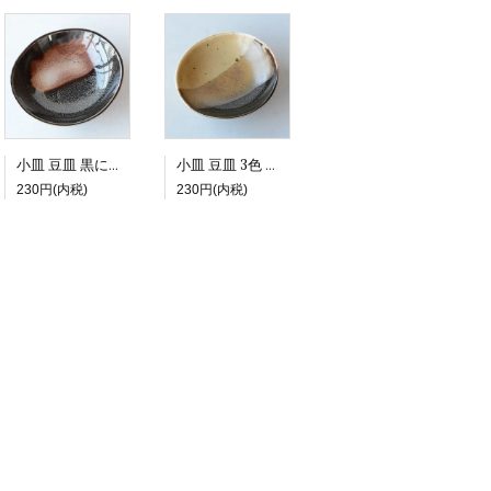
小皿 豆皿 黒に茶模様 オーバル形
小皿 豆皿 3色 オーバル形
230円(内税)
230円(内税)