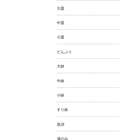
大皿
中皿
小皿
どんぶり
大鉢
中鉢
小鉢
すり鉢
急須
湯のみ