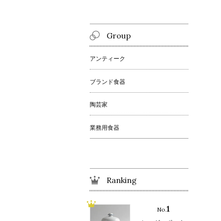
Group
アンティーク
ブランド食器
陶芸家
業務用食器
Ranking
1
No.