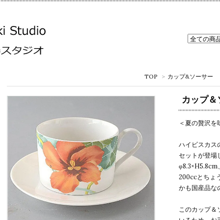
TOP
>
カップ&ソーサー
カップ＆
＜夏の贅沢を
ハイビスカス
セットが登場
φ8.3×H5.
200ccと
かも国産品な
このカップ＆