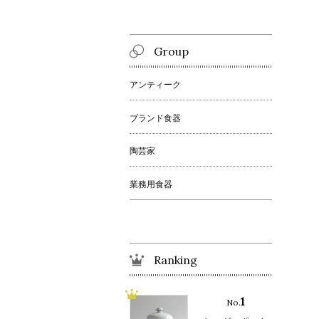
Group
アンティーク
ブランド食器
陶芸家
業務用食器
Ranking
1
No.