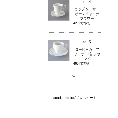
4
No.
カップ ソーサー
ボーンチャイナ
フラワー
420円(内税)
5
No.
コーヒーカップ
ソーサー1客 ラウ
ンド
480円(内税)
@touki_studioさんのツイート