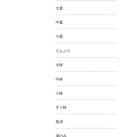
大皿
中皿
小皿
どんぶり
大鉢
中鉢
小鉢
すり鉢
急須
湯のみ