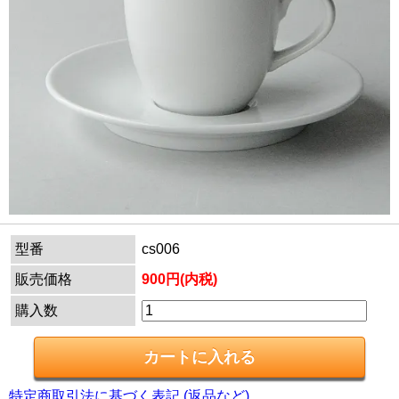
型番
cs006
販売価格
900円(内税)
購入数
特定商取引法に基づく表記 (返品など)