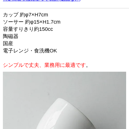
カップ 約φ7×H7cm
ソーサー 約φ15×H1.7cm
容量すりきり約150cc
陶磁器
国産
電子レンジ・食洗機OK
シンプルで丈夫、業務用に最適です
。