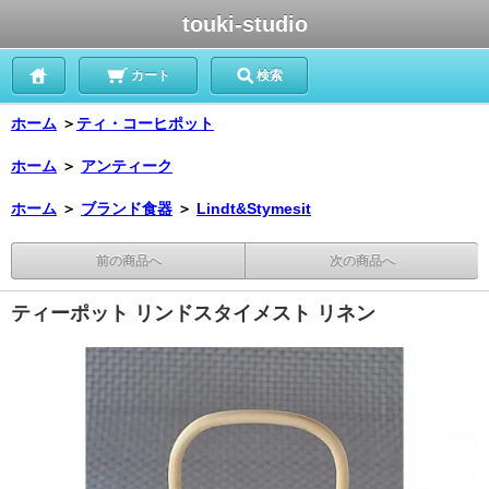
touki-studio
カート
検索
ホーム
＞
ティ・コーヒポット
ホーム
＞
アンティーク
ホーム
＞
ブランド食器
＞
Lindt&Stymesit
前の商品へ
次の商品へ
ティーポット リンドスタイメスト リネン