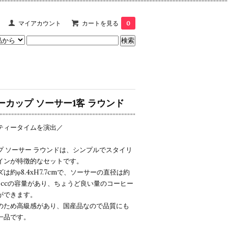
マイアカウント
カートを見る
0
ーカップ ソーサー1客 ラウンド
ティータイムを演出／
プ ソーサー ラウンドは、シンプルでスタイリ
インが特徴的なセットです。
は約φ8.4xH7.7cmで、ソーサーの直径は約
。200ccの容量があり、ちょうど良い量のコーヒー
ができます。
のため高級感があり、国産品なので品質にも
一品です。