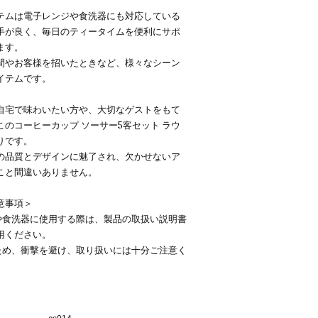
テムは電子レンジや食洗器にも対応している
手が良く、毎日のティータイムを便利にサポ
ます。
間やお客様を招いたときなど、様々なシーン
イテムです。
自宅で味わいたい方や、大切なゲストをもて
このコーヒーカップ ソーサー5客セット ラウ
りです。
の品質とデザインに魅了され、欠かせないア
こと間違いありません。
意事項＞
ジや食洗器に使用する際は、製品の取扱い説明書
用ください。
のため、衝撃を避け、取り扱いには十分ご注意く