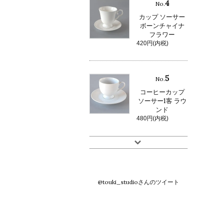
4
No.
カップ ソーサー
ボーンチャイナ
フラワー
420円(内税)
5
No.
コーヒーカップ
ソーサー1客 ラウ
ンド
480円(内税)
@touki_studioさんのツイート