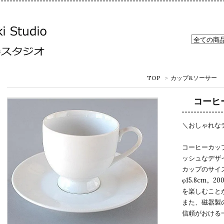
TOP
>
カップ&ソーサー
コーヒ
＼おしゃれな
コーヒーカッ
ッシュなデザ
カップのサイズ
φ15.8cm
を楽しむこと
また、磁器製
信頼がおける