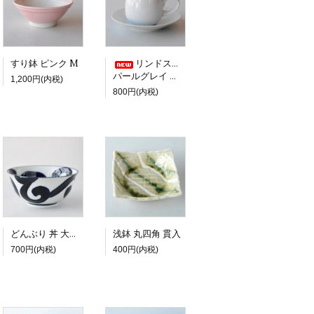
すり鉢 ピンク M
リンドスタイメスト
パールグレイ コーヒーカップ＆ソーサー
1,200円(内税)
800円(内税)
浅鉢 丸四角 貫入
どんぶり 丼 大鉢 太唐草
700円(内税)
400円(内税)