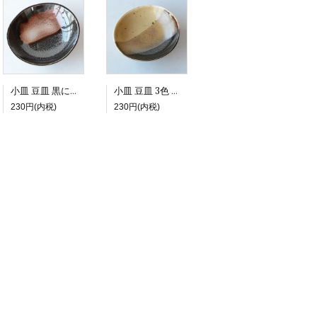
小皿 豆皿 黒に茶模様 オーバル形
小皿 豆皿 3色 オーバル形
230円(内税)
230円(内税)