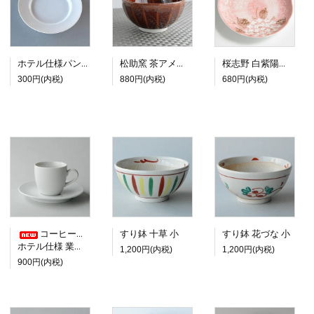
ホテル仕様パン皿 18cm
松助窯 茶アメ釉 ご飯茶碗 カフェボウル
桜志野 白紫陽花 大皿
300円(内税)
880円(内税)
680円(内税)
コーヒーカップ＆ソーサー
すり鉢 十草 小
すり鉢 花づな 小
ホテル仕様 業務用
1,200円(内税)
1,200円(内税)
900円(内税)