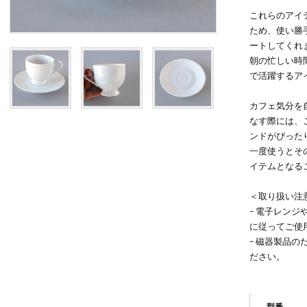
これらのアイ
ため、使い勝
ートしてくれ
朝の忙しい時
で活躍するア
カフェ気分を
なす際には、
ンドがぴった
一度使うとそ
イテムとなる
＜取り扱い注
- 電子レン
に従ってご使
- 磁器製品
ださい。