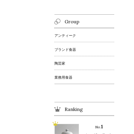
Group
アンティーク
ブランド食器
陶芸家
業務用食器
Ranking
1
No.