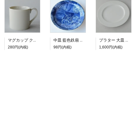
マグカップ クラシックホワイト
中皿 藍色鉄扇 クレマチス
プラター 大皿 ホワイトライン
280円(内税)
98円(内税)
1,600円(内税)