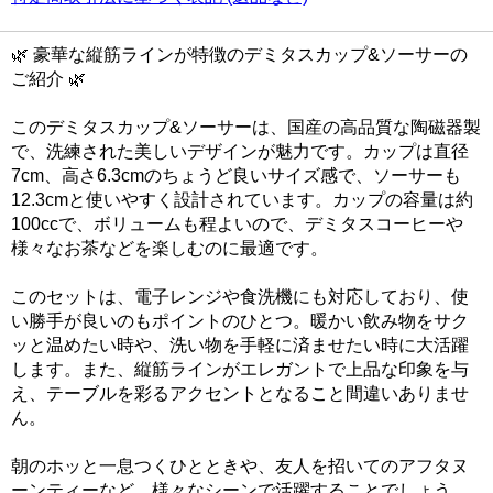
🌿 豪華な縦筋ラインが特徴のデミタスカップ&ソーサーの
ご紹介 🌿
このデミタスカップ&ソーサーは、国産の高品質な陶磁器製
で、洗練された美しいデザインが魅力です。カップは直径
7cm、高さ6.3cmのちょうど良いサイズ感で、ソーサーも
12.3cmと使いやすく設計されています。カップの容量は約
100ccで、ボリュームも程よいので、デミタスコーヒーや
様々なお茶などを楽しむのに最適です。
このセットは、電子レンジや食洗機にも対応しており、使
い勝手が良いのもポイントのひとつ。暖かい飲み物をサク
ッと温めたい時や、洗い物を手軽に済ませたい時に大活躍
します。また、縦筋ラインがエレガントで上品な印象を与
え、テーブルを彩るアクセントとなること間違いありませ
ん。
朝のホッと一息つくひとときや、友人を招いてのアフタヌ
ーンティーなど、様々なシーンで活躍することでしょう。