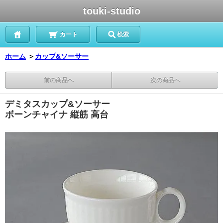
touki-studio
カート
検索
ホーム
＞
カップ&ソーサー
前の商品へ
次の商品へ
デミタスカップ&ソーサー
ボーンチャイナ 縦筋 高台