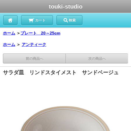
touki-studio
カート
検索
ホーム
＞
プレート 20～25cm
ホーム
＞
アンティーク
前の商品へ
次の商品へ
サラダ皿 リンドスタイメスト サンドベージュ