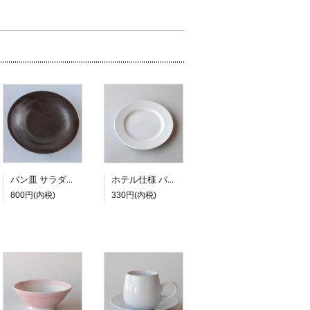
パン皿 サラダプレート PIANO 20.8ｃｍ
ホテル仕様 パン皿 17cm
800円(内税)
330円(内税)