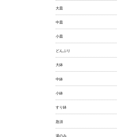
大皿
中皿
小皿
どんぶり
大鉢
中鉢
小鉢
すり鉢
急須
湯のみ