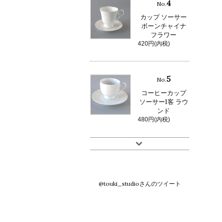
4
No.
カップ ソーサー
ボーンチャイナ
フラワー
420円(内税)
5
No.
コーヒーカップ
ソーサー1客 ラウ
ンド
480円(内税)
@touki_studioさんのツイート