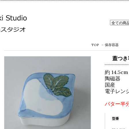
TOP
>
保存容器
蓋つき
約 14.5cm
陶磁器
国産
電子レン
バター半
型番