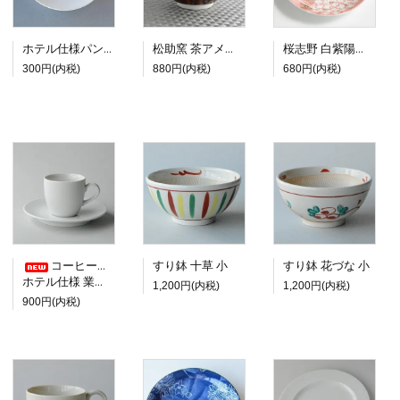
ホテル仕様パン皿 18cm
松助窯 茶アメ釉 ご飯茶碗 カフェボウル
桜志野 白紫陽花 大皿
300円(内税)
880円(内税)
680円(内税)
コーヒーカップ＆ソーサー
すり鉢 十草 小
すり鉢 花づな 小
ホテル仕様 業務用
1,200円(内税)
1,200円(内税)
900円(内税)