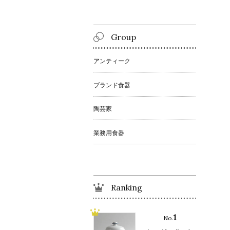
Group
アンティーク
ブランド食器
陶芸家
業務用食器
Ranking
1
No.