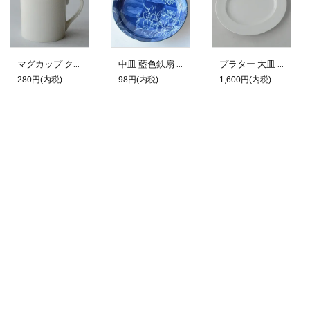
マグカップ クラシックホワイト
中皿 藍色鉄扇 クレマチス
プラター 大皿 ホワイトライン
280円(内税)
98円(内税)
1,600円(内税)