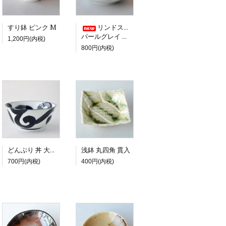
すり鉢 ピンク M
リンドスタイメスト
パールグレイ コーヒーカップ＆ソーサー
1,200円(内税)
800円(内税)
浅鉢 丸四角 貫入
どんぶり 丼 大鉢 太唐草
700円(内税)
400円(内税)