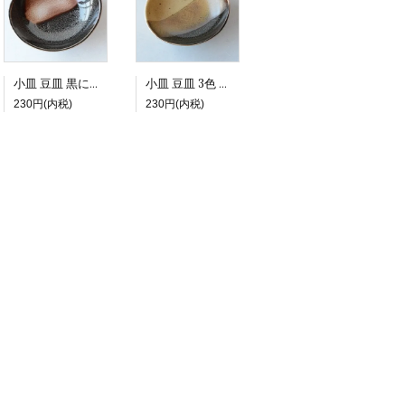
小皿 豆皿 黒に茶模様 オーバル形
小皿 豆皿 3色 オーバル形
230円(内税)
230円(内税)