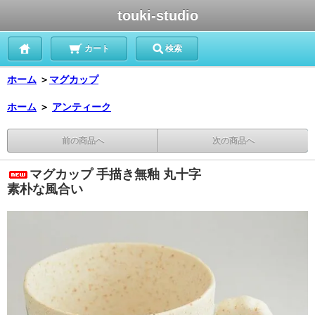
touki-studio
カート
検索
ホーム
＞
マグカップ
ホーム
＞
アンティーク
前の商品へ
次の商品へ
マグカップ 手描き無釉 丸十字
素朴な風合い