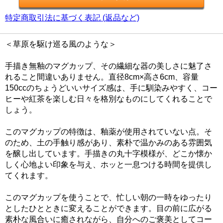
特定商取引法に基づく表記 (返品など)
＜草原を駆け巡る風のような＞
手描き無釉のマグカップ、その繊細な器の美しさに魅了さ
れること間違いありません。直径8cm×高さ6cm、容量
150ccのちょうどいいサイズ感は、手に馴染みやすく、コー
ヒーや紅茶を楽しむ日々を格別なものにしてくれることで
しょう。
このマグカップの特徴は、釉薬が使用されていない点。そ
のため、土の手触り感があり、素朴で温かみのある雰囲気
を醸し出しています。手描きの丸十字模様が、どこか懐か
しく心地よい印象を与え、ホッと一息つける時間を提供し
てくれます。
このマグカップを使うことで、忙しい朝の一時をゆったり
としたひとときに変えることができます。目の前に広がる
素朴な風合いに癒されながら、自分へのご褒美としてコー