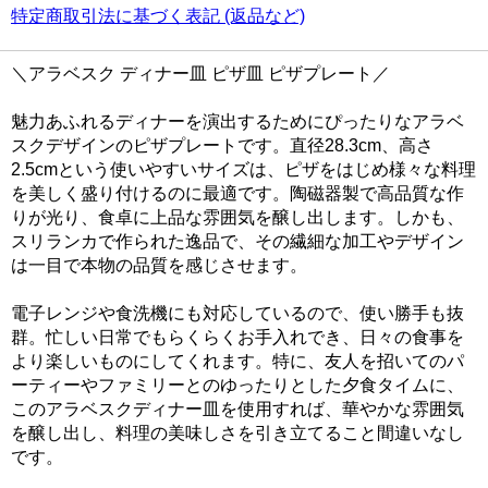
特定商取引法に基づく表記 (返品など)
＼アラベスク ディナー皿 ピザ皿 ピザプレート／
魅力あふれるディナーを演出するためにぴったりなアラベ
スクデザインのピザプレートです。直径28.3cm、高さ
2.5cmという使いやすいサイズは、ピザをはじめ様々な料理
を美しく盛り付けるのに最適です。陶磁器製で高品質な作
りが光り、食卓に上品な雰囲気を醸し出します。しかも、
スリランカで作られた逸品で、その繊細な加工やデザイン
は一目で本物の品質を感じさせます。
電子レンジや食洗機にも対応しているので、使い勝手も抜
群。忙しい日常でもらくらくお手入れでき、日々の食事を
より楽しいものにしてくれます。特に、友人を招いてのパ
ーティーやファミリーとのゆったりとした夕食タイムに、
このアラベスクディナー皿を使用すれば、華やかな雰囲気
を醸し出し、料理の美味しさを引き立てること間違いなし
です。