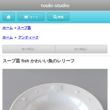
touki-studio
カート
検索
ホーム
＞
スープ皿
ホーム
＞
アンティーク
前の商品へ
次の商品へ
スープ皿 fish かわいい魚のレリーフ