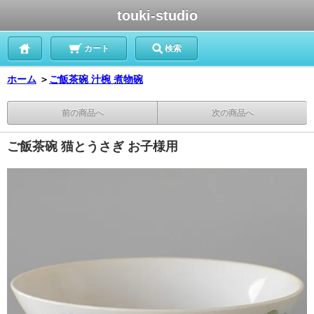
touki-studio
カート
検索
ホーム
＞
ご飯茶碗 汁椀 煮物碗
前の商品へ
次の商品へ
ご飯茶碗 猫とうさぎ お子様用