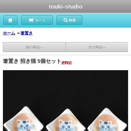
touki-studio
カート
検索
ホーム
＞
箸置き
前の商品へ
次の商品へ
箸置き 招き猫 5個セット