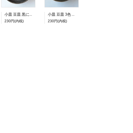
小皿 豆皿 黒に茶模様 オーバル形
小皿 豆皿 3色 オーバル形
230円(内税)
230円(内税)