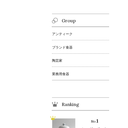
Group
アンティーク
ブランド食器
陶芸家
業務用食器
Ranking
1
No.