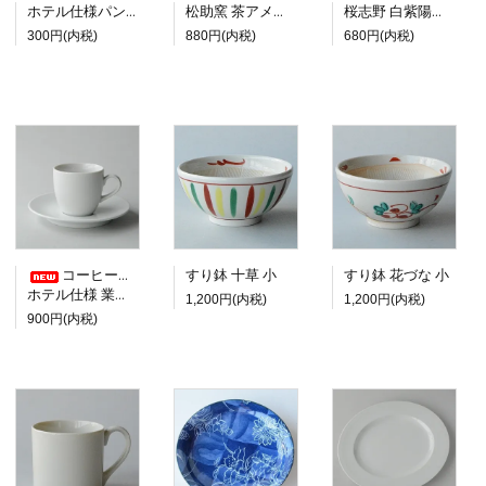
ホテル仕様パン皿 18cm
松助窯 茶アメ釉 ご飯茶碗 カフェボウル
桜志野 白紫陽花 大皿
300円(内税)
880円(内税)
680円(内税)
コーヒーカップ＆ソーサー
すり鉢 十草 小
すり鉢 花づな 小
ホテル仕様 業務用
1,200円(内税)
1,200円(内税)
900円(内税)