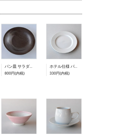
パン皿 サラダプレート PIANO 20.8ｃｍ
ホテル仕様 パン皿 17cm
800円(内税)
330円(内税)