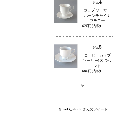
4
No.
カップ ソーサー
ボーンチャイナ
フラワー
420円(内税)
5
No.
コーヒーカップ
ソーサー1客 ラウ
ンド
480円(内税)
@touki_studioさんのツイート