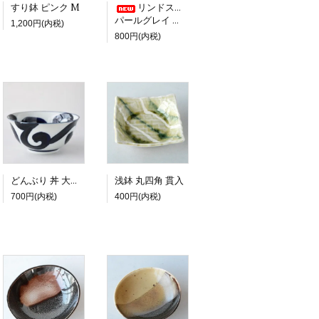
すり鉢 ピンク M
リンドスタイメスト
パールグレイ コーヒーカップ＆ソーサー
1,200円(内税)
800円(内税)
浅鉢 丸四角 貫入
どんぶり 丼 大鉢 太唐草
700円(内税)
400円(内税)