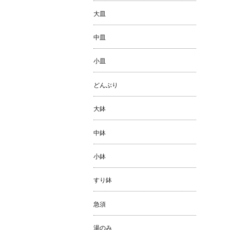
大皿
中皿
小皿
どんぶり
大鉢
中鉢
小鉢
すり鉢
急須
湯のみ