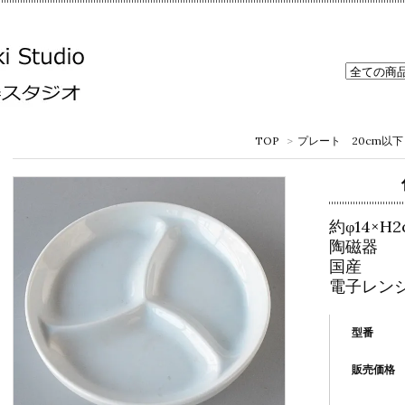
TOP
>
プレート 20cm以下
約φ14×H2
陶磁器
国産
電子レン
型番
販売価格