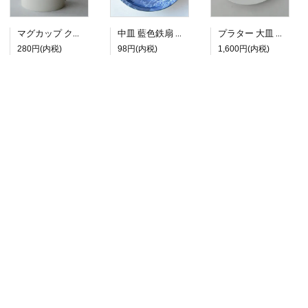
マグカップ クラシックホワイト
中皿 藍色鉄扇 クレマチス
プラター 大皿 ホワイトライン
280円(内税)
98円(内税)
1,600円(内税)