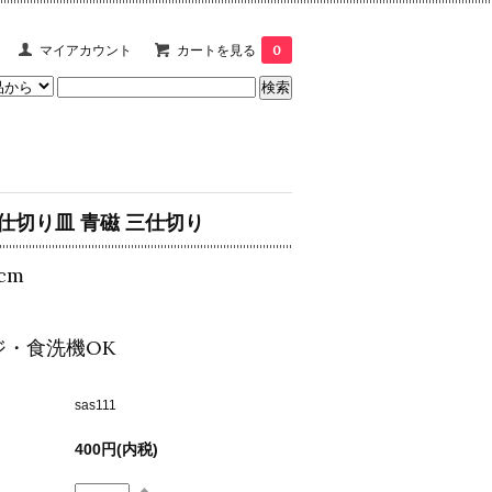
マイアカウント
カートを見る
0
仕切り皿 青磁 三仕切り
cm
ジ・食洗機OK
sas111
400円(内税)